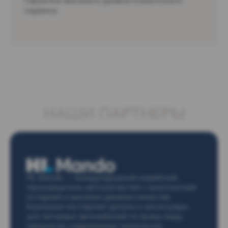
сервиса
НАШИ ПАРТНЕРЫ
HL Mando — международный корейский
производитель автозапчастей с многолетней
историей и высоким уровнем качества.
Компания поставляет детали и аксессуары
для легковых автомобилей по всему миру,
предлагая современные технологии,