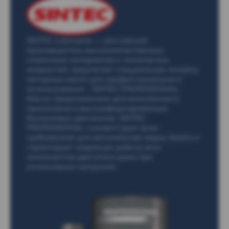
SINTEC Lubricants — российский
производитель высококачественных
смазочных материалов и технических
жидкостей, предлагает специальную линейку
моторных масел для профессионального
использования – SINTEC PROFESSIONAL.
Масло предназначено для всесезонного
применения в высокофорсированных
бензиновых двигателях. SINTEC
PROFESSIONAL соответствует всем
требованиям для автомобилей марки Solaris и
гарантирует надежную работу всех
компонентов двигателя даже при
интенсивных нагрузках.