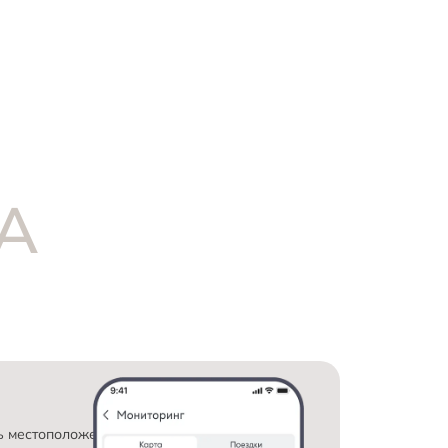
А
ь местоположение 