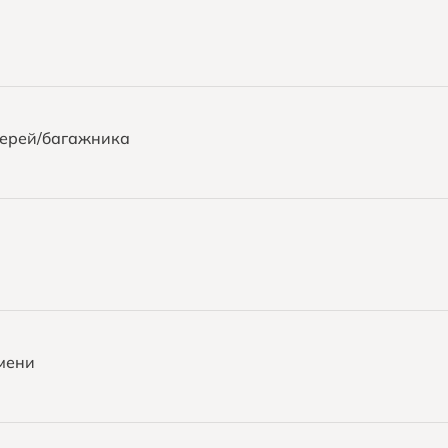
верей/багажника
мени