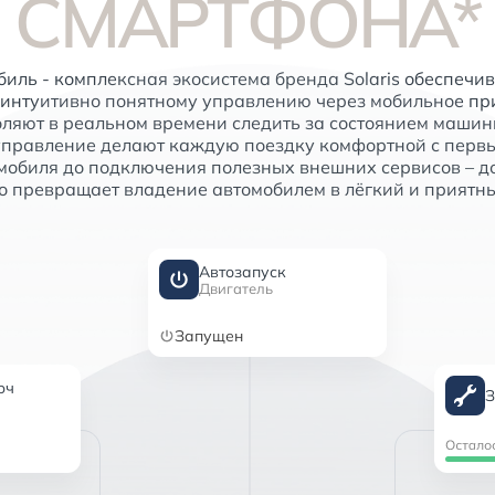
СМАРТФОНА*
иль - комплексная экосистема бренда Solaris обеспечи
 интуитивно понятному управлению через мобильное пр
ляют в реальном времени следить за состоянием машины
правление делают каждую поездку комфортной с первых 
обиля до подключения полезных внешних сервисов – до
то превращает владение автомобилем в лёгкий и приятны
Автозапуск
Двигатель
Запущен
юч
З