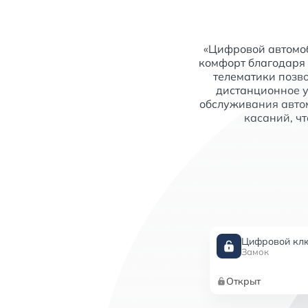
«Цифровой автомоб
комфорт благодаря
телематики позво
дистанционное у
обслуживания автом
касаний, ч
Цифровой кл
Замок
Открыт