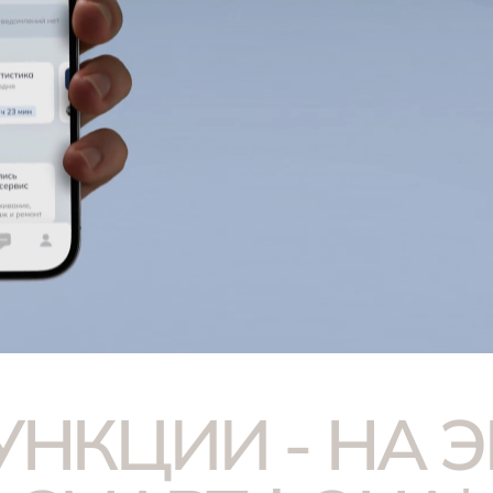
УНКЦИИ - НА Э