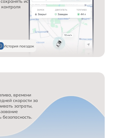
 сохранять историю 
 контроля 
История поездок
лива, времени 
едней скорости за 
ивать затраты, 
ьзование 
 безопасность.