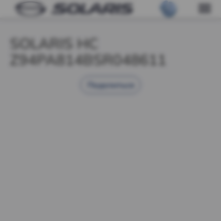
SOLARIS HC
Z94PA814BSR048611
Поделиться