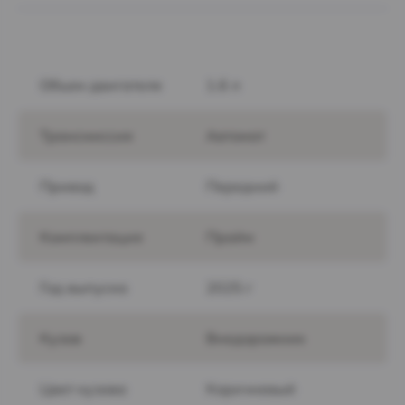
Объем двигателя
1.6 л
Трансмиссия
Автомат
Привод
Передний
Комплектация
Прайм
Год выпуска
2025 г
Кузов
Внедорожник
Цвет кузова
Коричневый