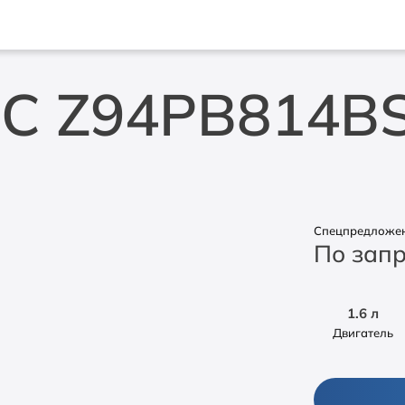
HC Z94PB814B
Спецпредложен
По зап
1.6 л
Двигатель