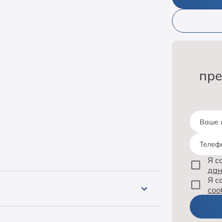
пре
Ваше 
Телеф
Я с
да
Я с
соо