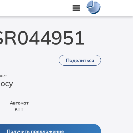
SR044951
Поделиться
ие:
росу
Автомат
КПП
Получить предложение